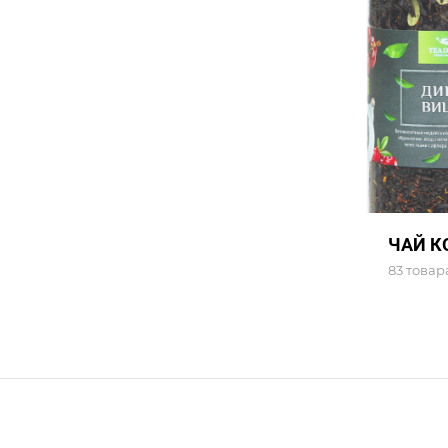
ЧАЙ К
83 товар