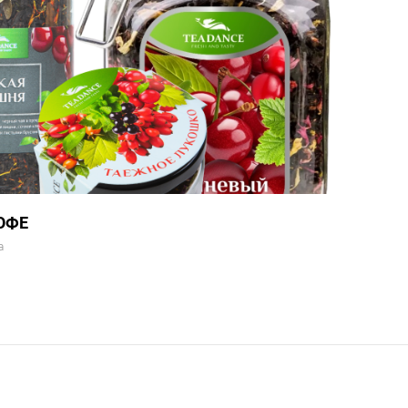
ОФЕ
а