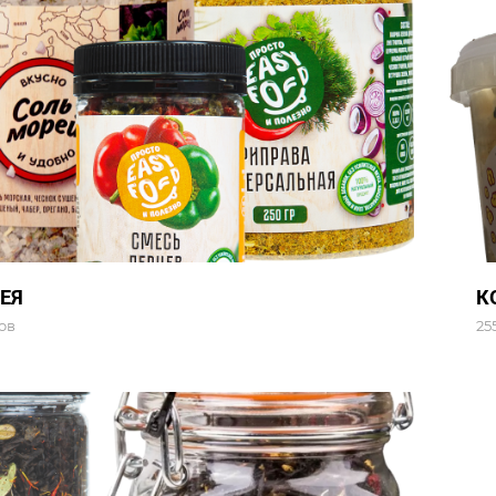
ЕЯ
К
ов
25