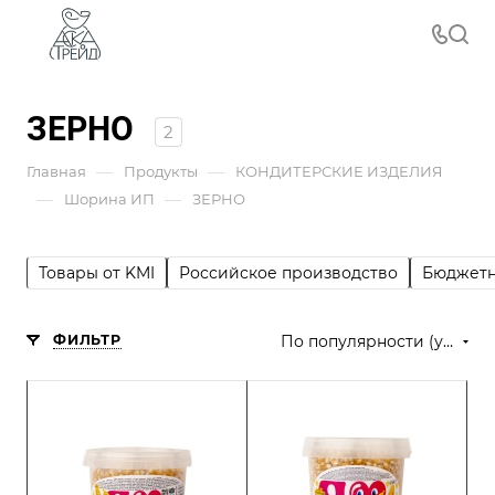
ЗЕРНО
2
—
—
Главная
Продукты
КОНДИТЕРСКИЕ ИЗДЕЛИЯ
—
—
Шорина ИП
ЗЕРНО
Товары от KMI
Российское производство
Бюджетн
ФИЛЬТР
По популярности (убывание)