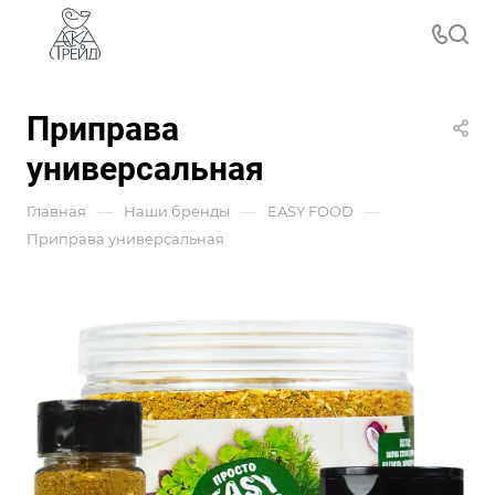
Приправа
универсальная
—
—
—
Главная
Наши бренды
EASY FOOD
Приправа универсальная