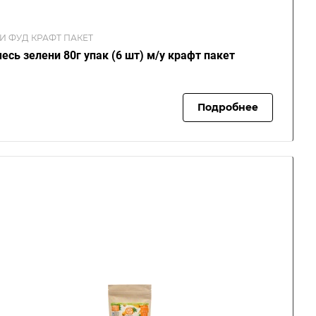
И ФУД КРАФТ ПАКЕТ
есь зелени 80г упак (6 шт) м/у крафт пакет
Подробнее