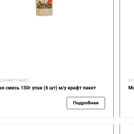
Д КРАФТ ПАКЕТ
ИЗ
я смесь 150г упак (6 шт) м/у крафт пакет
Мо
Подробнее