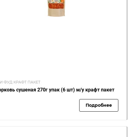
И ФУД КРАФТ ПАКЕТ
рковь сушеная 270г упак (6 шт) м/у крафт пакет
Подробнее