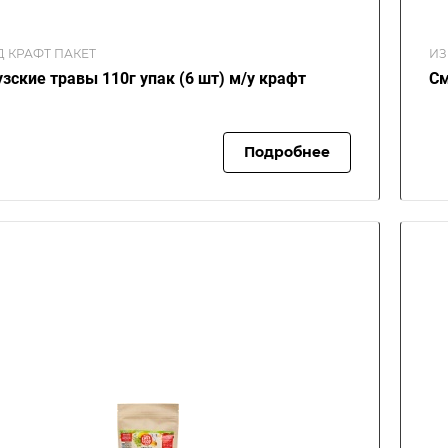
Д КРАФТ ПАКЕТ
ИЗ
зские травы 110г упак (6 шт) м/у крафт
См
Подробнее