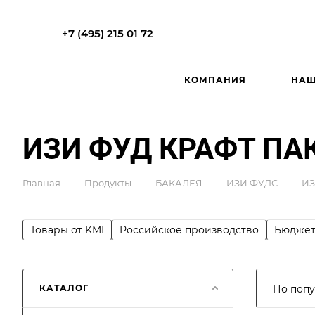
+7 (495) 215 01 72
КОМПАНИЯ
НАШ
ИЗИ ФУД КРАФТ ПА
—
—
—
—
Главная
Продукты
БАКАЛЕЯ
ИЗИ ФУДС
ИЗ
Товары от KMI
Российское производство
Бюджет
КАТАЛОГ
По попу