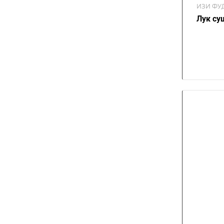
ИЗИ ФУ
Лук су