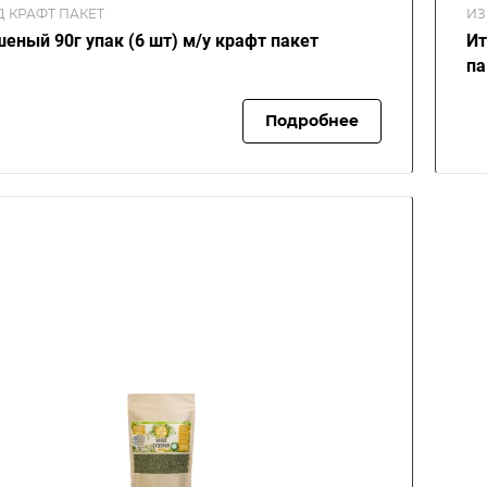
Д КРАФТ ПАКЕТ
ИЗ
шеный 90г упак (6 шт) м/у крафт пакет
Ит
па
Подробнее