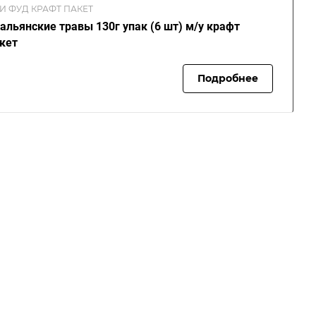
И ФУД КРАФТ ПАКЕТ
альянские травы 130г упак (6 шт) м/у крафт
кет
Подробнее