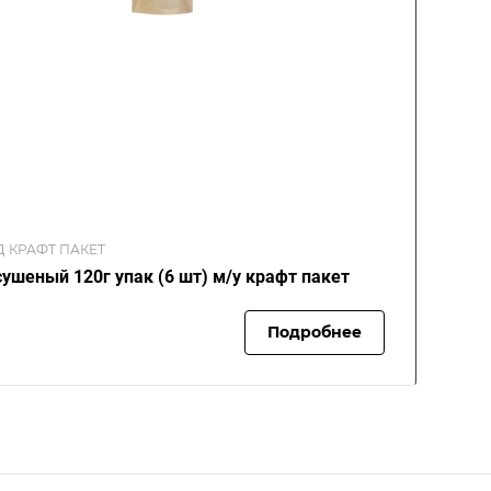
Д КРАФТ ПАКЕТ
сушеный 120г упак (6 шт) м/у крафт пакет
Подробнее