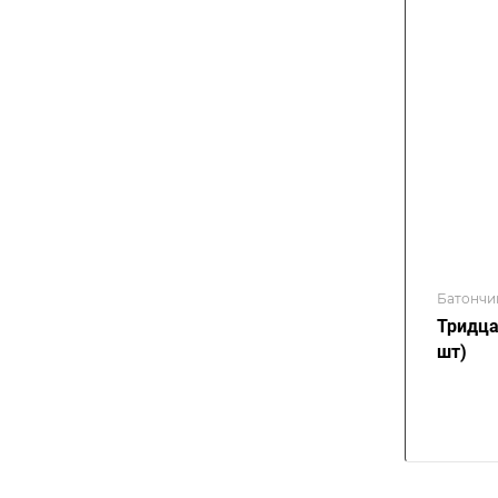
Батончи
Тридца
шт)