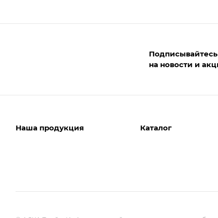
Подписывайтесь
на новости и ак
Наша продукция
Каталог
EASY FOOD
БАКАЛЕЯ
TEADANCE
КОНДИТЕРСКИЕ ИЗДЕ
СОЛЬ МОРЕЙ
ЧАЙ КОФЕ
Я СЛАДКАЯ
ФИКСИ