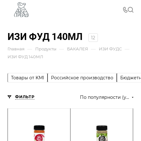
ИЗИ ФУД 140МЛ
12
—
—
—
—
Главная
Продукты
БАКАЛЕЯ
ИЗИ ФУДС
ИЗИ ФУД 140МЛ
Товары от KMI
Российское производство
Бюджетн
ФИЛЬТР
По популярности (убывание)