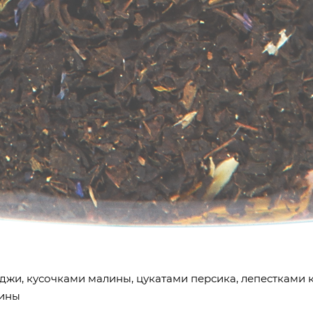
жи, кусочками малины, цукатами персика, лепестками к
лины