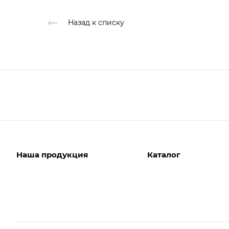
Назад к списку
Наша продукция
Каталог
EASY FOOD
БАКАЛЕЯ
TEADANCE
КОНДИТЕРСКИЕ ИЗДЕ
СОЛЬ МОРЕЙ
ЧАЙ КОФЕ
Я СЛАДКАЯ